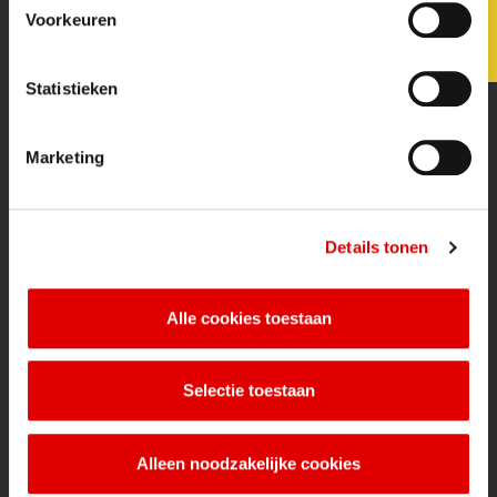
Wetten en regels
Voorkeuren
mestverwerking
Werken bij de Van Kuijk Groep
Certificaten & formulieren
Statistieken
Diensten
Mesttransport & Verwerking
Marketing
Details tonen
BLIJF OP DE HOOGTE
Alle cookies toestaan
Laatste nieuws
Selectie toestaan
NIEUW: Renure beschikbaar
RMV Gorinchem
Dutch Pork & Poultry EXPO
Alleen noodzakelijke cookies
Naamswijziging per 1-1-2025