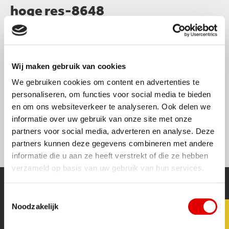
hoge res-8648
lees meer
hoge res-8627
lees meer
hoge res-8545
Wij maken gebruik van cookies
lees meer
We gebruiken cookies om content en advertenties te
hoge res-8511
personaliseren, om functies voor social media te bieden
lees meer
en om ons websiteverkeer te analyseren. Ook delen we
hoge res-8455
informatie over uw gebruik van onze site met onze
partners voor social media, adverteren en analyse. Deze
lees meer
grunt
partners kunnen deze gegevens combineren met andere
informatie die u aan ze heeft verstrekt of die ze hebben
2
3
4
verzameld op basis van uw gebruik van hun services.
Snel naar...
Toestemmingsselectie
Noodzakelijk