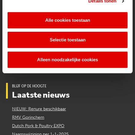
Details tonen
Wetten en regels
mestverwerking
Werken bij de Van Kuijk Groep
Alle cookies toestaan
Certificaten & formulieren
Diensten
Selectie toestaan
Mesttransport & Verwerking
Alleen noodzakelijke cookies
BLIJF OP DE HOOGTE
Laatste nieuws
NIEUW: Renure beschikbaar
RMV Gorinchem
Dutch Pork & Poultry EXPO
Naamswijziging per 1-1-2025