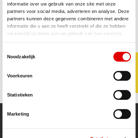
informatie over uw gebruik van onze site met onze
partners voor social media, adverteren en analyse. Deze
partners kunnen deze gegevens combineren met andere
OP NAAR 2022
informatie die u aan ze heeft verstrekt of die ze hebben
Wij wensen iedereen prettige
verzameld op basis van uw gebruik van hun services.
kerstdagen en een gelukkig
nieuwjaar
Toestemmingsselectie
Noodzakelijk
Van Kuijk Groep wenst iedereen prettige kerstdagen
en een gelukkig nieuwjaar
.
Voorkeuren
Statistieken
Marketing
Snel naar...