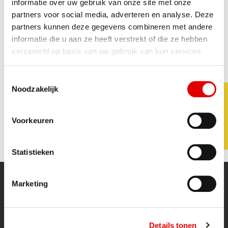
informatie over uw gebruik van onze site met onze
partners voor social media, adverteren en analyse. Deze
partners kunnen deze gegevens combineren met andere
informatie die u aan ze heeft verstrekt of die ze hebben
JUBILEUMEDITIE
En dan mag hij mee in het
verzameld op basis van uw gebruik van hun services.
werk!
Toestemmingsselectie
Afgelopen vrijdag is onze jubileumeditie overhandigd
Noodzakelijk
aan Paul. Vandaag was dan toch echt de dag waarop
Paul met het prachtige span de weg op mag.
Paul veel veilige kilometers gewenst, en zoals Tiny zou
Voorkeuren
zeggen “bent er maar zuinig mee”.
Statistieken
Marketing
Snel naar...
Details tonen
Wetten en regels