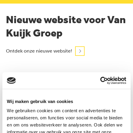
Nieuwe website voor Van
Kuijk Groep
Ontdek onze nieuwe website!
EEN NIEUWE WEBSITE
Tijd voor vernieuwing
Wij maken gebruik van cookies
Als u dit bericht leest, dan heeft de Van Kuijk Groep haar
We gebruiken cookies om content en advertenties te
website geheel vernieuwd. Met gepaste trots hebben wij
personaliseren, om functies voor social media te bieden
deze in samenwerking met een aantal relaties
en om ons websiteverkeer te analyseren. Ook delen we
ontwikkeld. Wij hebben hard gewerkt om onze
informatie over uw gebruik van onze site met onze