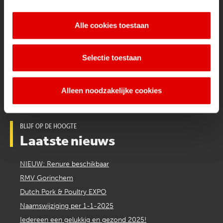
Werken bij de Van Kuijk Groep
Alle cookies toestaan
Certificaten & formulieren
Diensten
Mesttransport & Verwerking
Selectie toestaan
Alleen noodzakelijke cookies
BLIJF OP DE HOOGTE
Laatste nieuws
NIEUW: Renure beschikbaar
RMV Gorinchem
Dutch Pork & Poultry EXPO
Naamswijziging per 1-1-2025
Iedereen een gelukkig en gezond 2025!